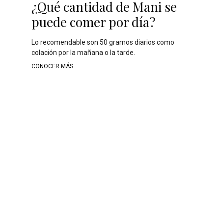
¿Qué cantidad de Mani se
1
puede comer por día?
La
no
Lo recomendable son 50 gramos diarios como
cu
colación por la mañana o la tarde.
C
CONOCER MÁS