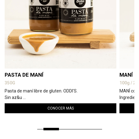
PASTA DE MANÍ
MANÍ C
350G
100g / 20
Pasta de maní libre de gluten. ODDI’S.
MANÍ con 
Sin az&u ...
Ingrediente
CONOCER MÁS