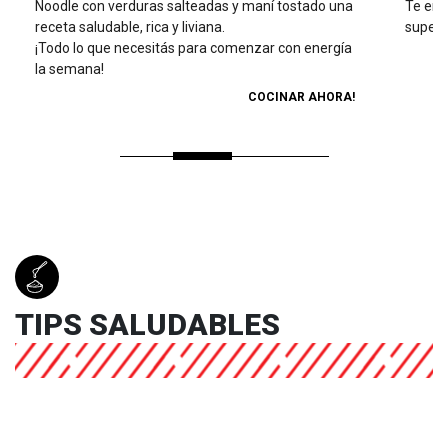
Noodle con verduras salteadas y maní tostado una
Te ens
receta saludable, rica y liviana.
super s
¡Todo lo que necesitás para comenzar con energía
la semana!
COCINAR AHORA!
TIPS SALUDABLES